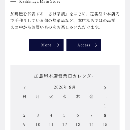
Kashimaya Main Store
加島屋を代表する「さけ茶漬」をはじめ、定番品や本店内
で手作りしている旬の惣菜品など、本店ならではの品揃
えの中からお買いものをお楽しみいただけます。
More
Access
加島屋本店営業日カレンダー
2026年 8月
日
月
火
水
木
金
土
1
2
3
4
5
6
7
8
9
10
11
12
13
14
15