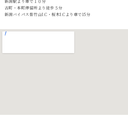
新潟駅より車で１０分
古町・本町停留所より徒歩５分
新潟バイパス紫竹山I.C・桜木I.Cより車で15分