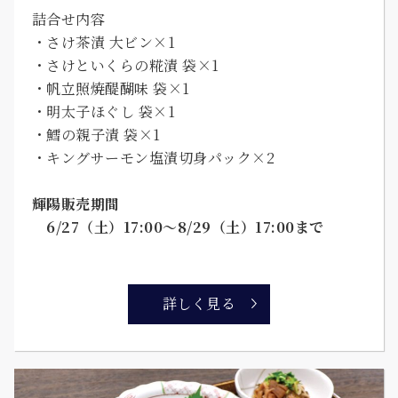
詰合せ内容
・さけ茶漬 大ビン×1
・さけといくらの糀漬 袋×1
・帆立照焼醍醐味 袋×1
・明太子ほぐし 袋×1
・鱈の親子漬 袋×1
・キングサーモン塩漬切身パック×2
輝陽販売期間
6/27（土）17:00～8/29（土）17:00まで
詳しく見る