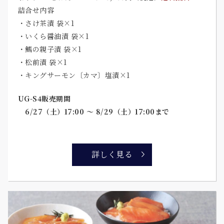
詰合せ内容
・さけ茶漬 袋×1
・いくら醤油漬 袋×1
・鱈の親子漬 袋×1
・松前漬 袋×1
・キングサーモン〔カマ〕塩漬×1
UG-S4販売期間
6/27（土）17:00 ～ 8/29（土）17:00まで
詳しく見る