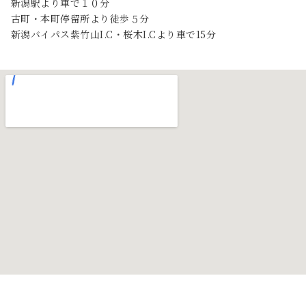
新潟駅より車で１０分
古町・本町停留所より徒歩５分
新潟バイパス紫竹山I.C・桜木I.Cより車で15分