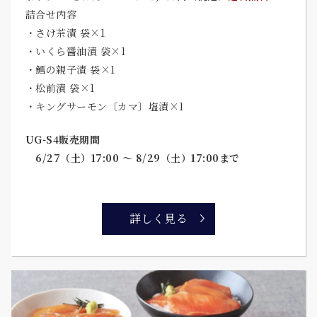
詰合せ内容
・さけ茶漬 袋×1
・いくら醤油漬 袋×1
・鱈の親子漬 袋×1
・松前漬 袋×1
・キングサーモン〔カマ〕塩漬×1
UG-S4販売期間
6/27（土）17:00 ～ 8/29（土）17:00まで
詳しく見る