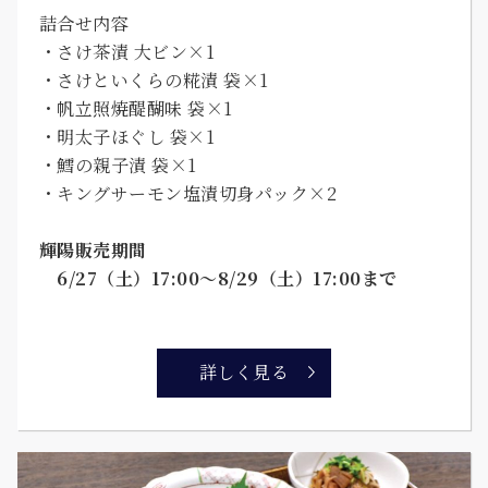
詰合せ内容
・さけ茶漬 大ビン×1
・さけといくらの糀漬 袋×1
・帆立照焼醍醐味 袋×1
・明太子ほぐし 袋×1
・鱈の親子漬 袋×1
・キングサーモン塩漬切身パック×2
輝陽販売期間
6/27（土）17:00～8/29（土）17:00まで
詳しく見る