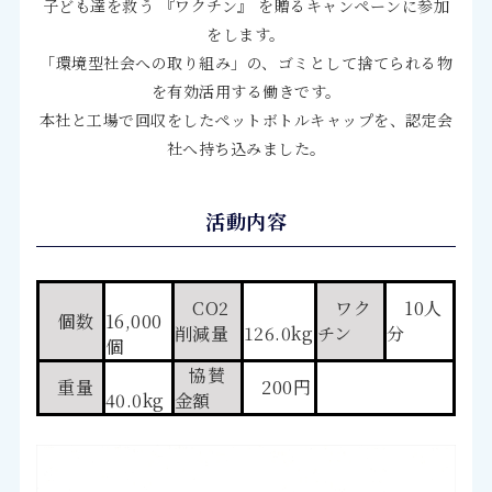
子ども達を救う 『ワクチン』 を贈るキャンペーンに参加
をします。
「環境型社会への取り組み」の、ゴミとして捨てられる物
を有効活用する働きです。
本社と工場で回収をしたペットボトルキャップを、認定会
社へ持ち込みました。
活動内容
CO2
ワク
10人
個数
16,000
削減量
126.0kg
チン
分
個
協賛
重量
200円
40.0kg
金額