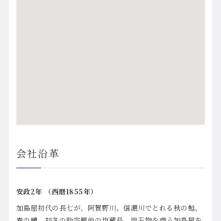
会社沿革
安政2年
（西暦1855年）
加島屋初代の長七が、阿賀野川、信濃川でとれる秋の鮭、
春の鱒、初冬の助宗鱈他の塩蔵品、塩干物を商う加島屋を