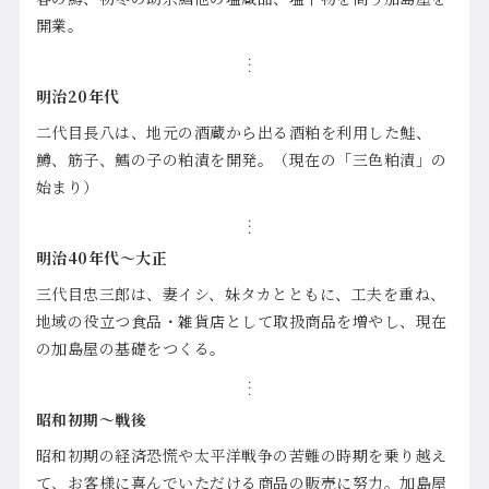
開業。
明治20年代
二代目長八は、地元の酒蔵から出る酒粕を利用した鮭、
鱒、筋子、鱈の子の粕漬を開発。（現在の「三色粕漬」の
始まり）
明治40年代～大正
三代目忠三郎は、妻イシ、妹タカとともに、工夫を重ね、
地域の役立つ食品・雑貨店として取扱商品を増やし、現在
の加島屋の基礎をつくる。
昭和初期～戦後
昭和初期の経済恐慌や太平洋戦争の苦難の時期を乗り越え
て、お客様に喜んでいただける商品の販売に努力。加島屋