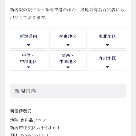
新潟駅の駅ビル・新潟空港のほか、各地の有名百貨店にも
出品しております。
新潟県内
関東地区
東北地区
甲信・
関西・
九州地区
中部地区
中国地区
新潟県内
新潟伊勢丹
地階 食料品フロア
新潟市中央区八千代1-6-1
TEL 025-242-1111