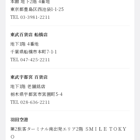
本館 地下2階 4番地
東京都豊島区西池袋1-1-25
TEL 03-3981-2211
東武百貨店 船橋店
地下1階 4番地
千葉県船橋市本町7-1-1
TEL 047-425-2211
東武宇都宮 百貨店
地下1階 老舗銘店
栃木県宇都宮市宮園町5-4
TEL 028-636-2211
羽田空港
第2旅客ターミナル南出発エリア2階 ＳＭＩＬＥ ＴＯＫＹ
Ｏ