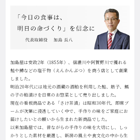
加島屋は安政2年（1855年）、信濃川や阿賀野川で獲れる
鮭や鱒などの塩干物（えんかんぶつ）を商う店として創業
しました。
明治20年代には地元の酒蔵の酒粕を利用した鮭、筋子、鱈
の子の粕漬けを日常のお惣菜として売り出しました。
現在の看板商品である「さけ茶漬」は昭和30年代、即席ブ
ームが次第に浸透していく中で、手作りの味をご家庭にお
届けしたいとの願いから生まれた新商品でした。
以来加島屋では、昔ながらの手作りの味を大切にし、しっ
かりとした素材を厳選し、新潟の風土や食文化の中から生