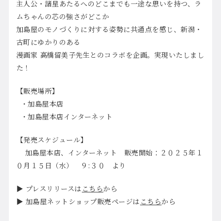
主人公・諸星あたるへのどこまでも一途な思いを持つ、ラ
ムちゃんの芯の強さがどこか
加島屋のモノづくりに対する姿勢に共通点を感じ、新潟・
古町にゆかりのある
漫画家 高橋留美子先生とのコラボを企画。実現いたしまし
た！
【販売場所】
・加島屋本店
・加島屋本店インターネット
【発売スケジュール】
加島屋本店、インターネット 販売開始：２０２５年１
０月１５日（水） ９
:３０
より
▶ プレスリリースは
こちら
から
▶ 加島屋ネットショップ販売ページは
こちら
から