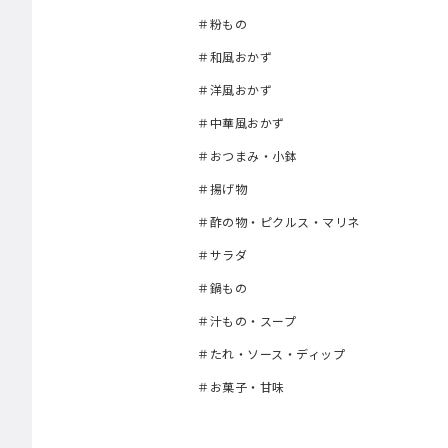
＃粉もの
＃和風おかず
＃洋風おかず
＃中華風おかず
＃おつまみ・小鉢
＃揚げ物
＃酢の物・ピクルス・マリネ
＃サラダ
＃鍋もの
＃汁もの・スープ
＃たれ・ソース・ディップ
＃お菓子・甘味