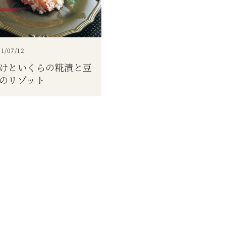
1/07/12
けといくらの糀漬と豆
のリゾット