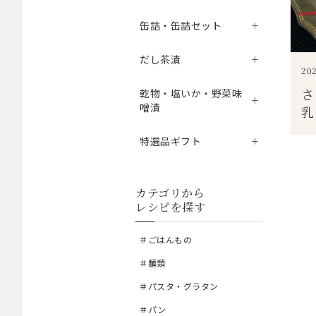
缶詰・缶詰セット
だし茶漬
202
さ
乾物・塩いか・野菜味
噌漬
乳
特選品ギフト
カテゴリから
レシピを探す
＃ごはんもの
＃麺類
＃パスタ・グラタン
＃パン