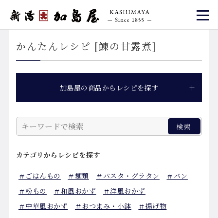
かんたんレシピ [鰊の甘露煮]
加島屋の商品からレシピを探す
カテゴリから
レシピを探す
＃ごはんもの
＃麺類
＃パスタ・グラタン
＃パン
＃粉もの
＃和風おかず
＃洋風おかず
＃中華風おかず
＃おつまみ・小鉢
＃揚げ物