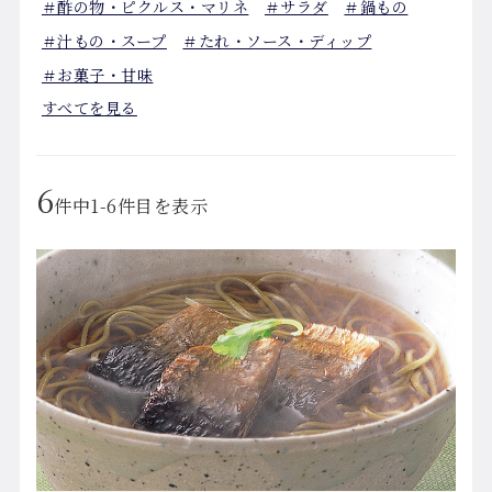
＃酢の物・ピクルス・マリネ
＃サラダ
＃鍋もの
＃汁もの・スープ
＃たれ・ソース・ディップ
＃お菓子・甘味
すべてを見る
6
件中1-6件目を表示