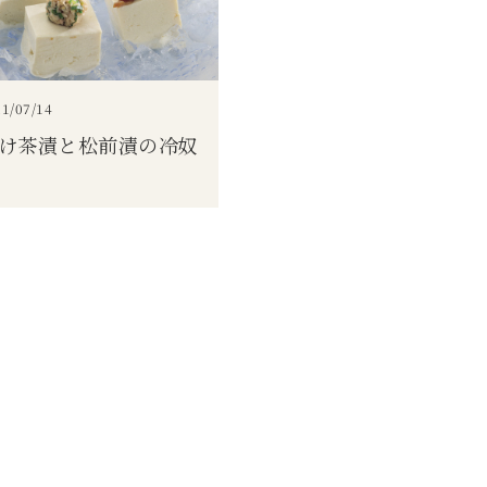
1/07/14
け茶漬と松前漬の冷奴