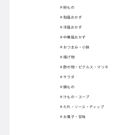
＃粉もの
＃和風おかず
＃洋風おかず
＃中華風おかず
＃おつまみ・小鉢
＃揚げ物
＃酢の物・ピクルス・マリネ
＃サラダ
＃鍋もの
＃汁もの・スープ
＃たれ・ソース・ディップ
＃お菓子・甘味