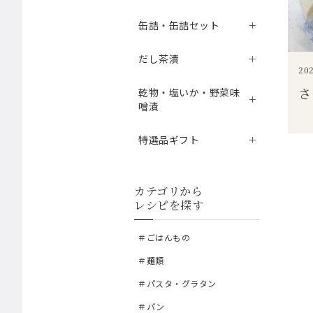
缶詰・缶詰セット
だし茶漬
202
さ
乾物・塩いか・野菜味
噌漬
特選品ギフト
カテゴリから
レシピを探す
＃ごはんもの
＃麺類
＃パスタ・グラタン
＃パン