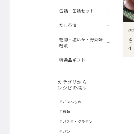
缶詰・缶詰セット
だし茶漬
202
さ
乾物・塩いか・野菜味
噌漬
イ
特選品ギフト
カテゴリから
レシピを探す
＃ごはんもの
＃麺類
＃パスタ・グラタン
＃パン