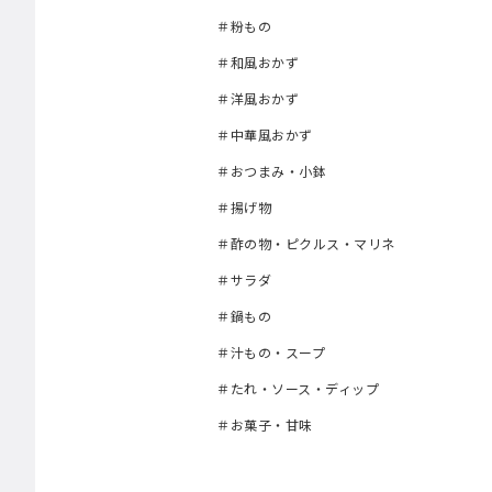
＃粉もの
＃和風おかず
＃洋風おかず
＃中華風おかず
＃おつまみ・小鉢
＃揚げ物
＃酢の物・ピクルス・マリネ
＃サラダ
＃鍋もの
＃汁もの・スープ
＃たれ・ソース・ディップ
＃お菓子・甘味