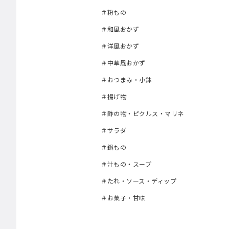
＃粉もの
＃和風おかず
＃洋風おかず
＃中華風おかず
＃おつまみ・小鉢
＃揚げ物
＃酢の物・ピクルス・マリネ
＃サラダ
＃鍋もの
＃汁もの・スープ
＃たれ・ソース・ディップ
＃お菓子・甘味