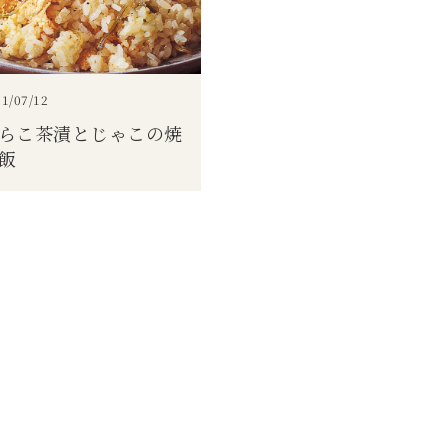
1/07/12
らこ茶漬とじゃこの焼
飯