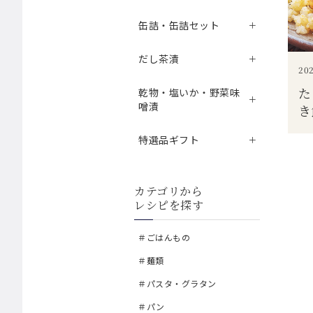
缶詰・缶詰セット
だし茶漬
202
た
乾物・塩いか・野菜味
噌漬
き
特選品ギフト
カテゴリから
レシピを探す
＃ごはんもの
＃麺類
＃パスタ・グラタン
＃パン