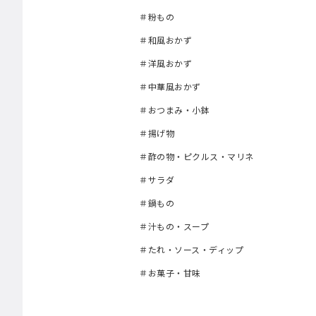
＃粉もの
＃和風おかず
＃洋風おかず
＃中華風おかず
＃おつまみ・小鉢
＃揚げ物
＃酢の物・ピクルス・マリネ
＃サラダ
＃鍋もの
＃汁もの・スープ
＃たれ・ソース・ディップ
＃お菓子・甘味