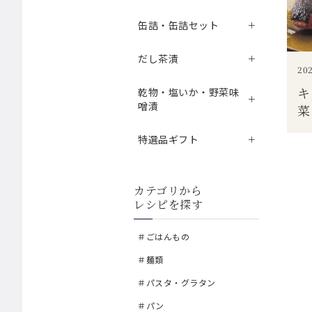
缶詰・缶詰セット
だし茶漬
202
キ
乾物・塩いか・野菜味
噌漬
菜
特選品ギフト
カテゴリから
レシピを探す
＃ごはんもの
＃麺類
＃パスタ・グラタン
＃パン