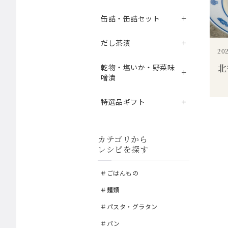
缶詰・缶詰セット
だし茶漬
202
北
乾物・塩いか・野菜味
噌漬
特選品ギフト
カテゴリから
レシピを探す
＃ごはんもの
＃麺類
＃パスタ・グラタン
＃パン