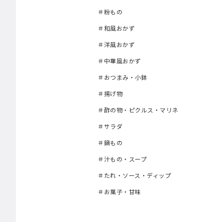
＃粉もの
＃和風おかず
＃洋風おかず
＃中華風おかず
＃おつまみ・小鉢
＃揚げ物
＃酢の物・ピクルス・マリネ
＃サラダ
＃鍋もの
＃汁もの・スープ
＃たれ・ソース・ディップ
＃お菓子・甘味