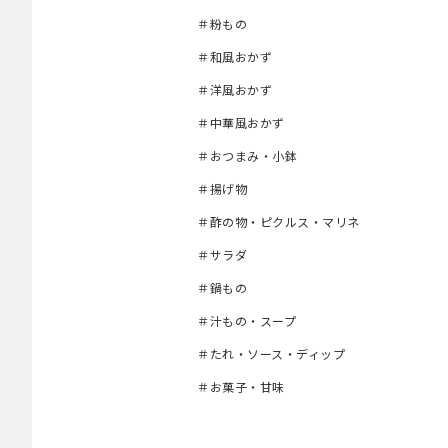
＃粉もの
＃和風おかず
＃洋風おかず
＃中華風おかず
＃おつまみ・小鉢
＃揚げ物
＃酢の物・ピクルス・マリネ
＃サラダ
＃鍋もの
＃汁もの・スープ
＃たれ・ソース・ディップ
＃お菓子・甘味