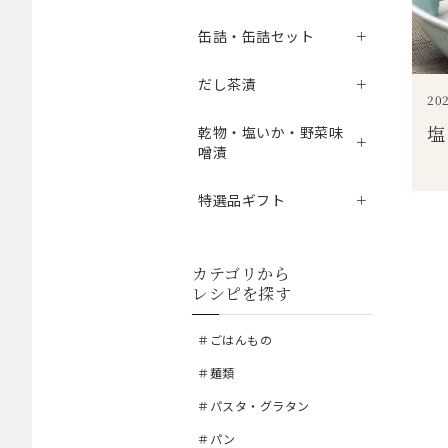
缶詰・缶詰セット
だし茶漬
202
塩
乾物・塩いか・野菜味
噌漬
特選品ギフト
カテゴリから
レシピを探す
＃ごはんもの
＃麺類
＃パスタ・グラタン
＃パン