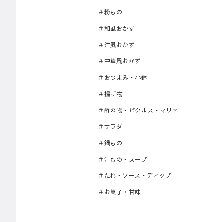
＃粉もの
＃和風おかず
＃洋風おかず
＃中華風おかず
＃おつまみ・小鉢
＃揚げ物
＃酢の物・ピクルス・マリネ
＃サラダ
＃鍋もの
＃汁もの・スープ
＃たれ・ソース・ディップ
＃お菓子・甘味