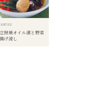
1/07/12
立照焼オイル漬と野菜
揚げ浸し