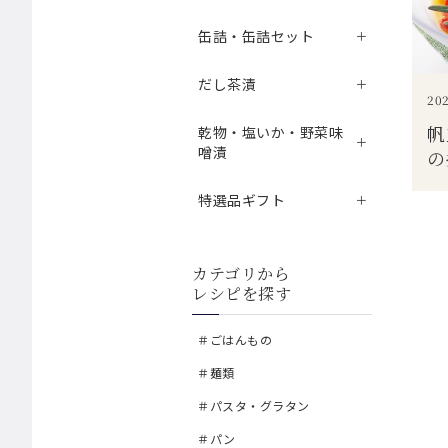
缶詰・缶詰セット
だし茶漬
202
帆
乾物・塩いか・野菜味
噌漬
の
特選品ギフト
カテゴリから
レシピを探す
＃ごはんもの
＃麺類
＃パスタ・グラタン
＃パン