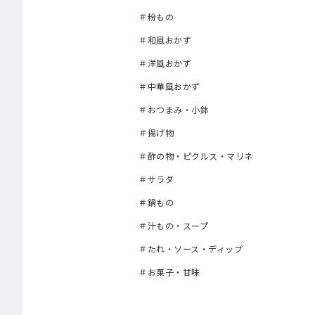
＃粉もの
＃和風おかず
＃洋風おかず
＃中華風おかず
＃おつまみ・小鉢
＃揚げ物
＃酢の物・ピクルス・マリネ
＃サラダ
＃鍋もの
＃汁もの・スープ
＃たれ・ソース・ディップ
＃お菓子・甘味