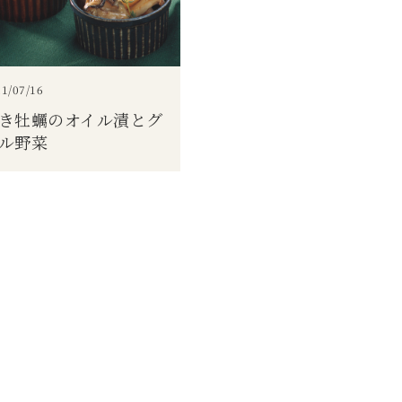
1/07/16
き牡蠣のオイル漬とグ
ル野菜