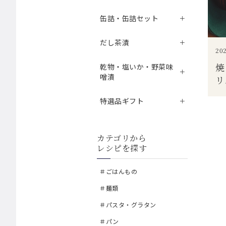
缶詰・缶詰セット
だし茶漬
202
焼
乾物・塩いか・野菜味
噌漬
リ
特選品ギフト
カテゴリから
レシピを探す
＃ごはんもの
＃麺類
＃パスタ・グラタン
＃パン