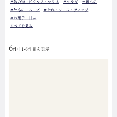
＃酢の物・ピクルス・マリネ
＃サラダ
＃鍋もの
＃汁もの・スープ
＃たれ・ソース・ディップ
＃お菓子・甘味
すべてを見る
6
件中1-6件目を表示