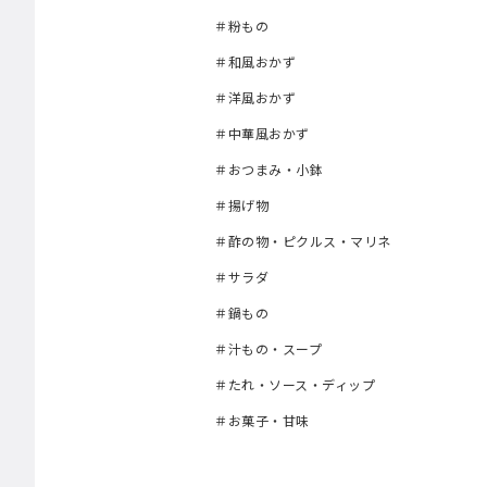
＃粉もの
＃和風おかず
＃洋風おかず
＃中華風おかず
＃おつまみ・小鉢
＃揚げ物
＃酢の物・ピクルス・マリネ
＃サラダ
＃鍋もの
＃汁もの・スープ
＃たれ・ソース・ディップ
＃お菓子・甘味