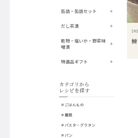
缶詰・缶詰セット
だし茶漬
202
鰊
乾物・塩いか・野菜味
噌漬
特選品ギフト
カテゴリから
レシピを探す
＃ごはんもの
＃麺類
＃パスタ・グラタン
＃パン